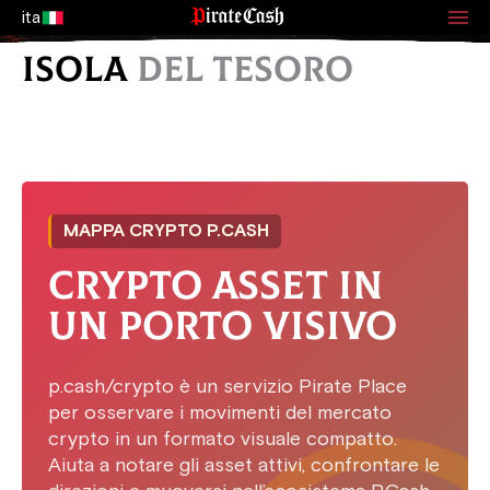
ita
ISOLA
DEL TESORO
MAPPA CRYPTO P.CASH
CRYPTO ASSET IN
UN PORTO VISIVO
p.cash/crypto è un servizio Pirate Place
per osservare i movimenti del mercato
crypto in un formato visuale compatto.
Aiuta a notare gli asset attivi, confrontare le