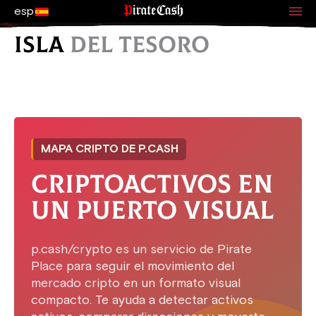
esp
ISLA
DEL TESORO
MAPA CRIPTO DE P.CASH
CRIPTOACTIVOS EN
UN PUERTO VISUAL
p.cash/crypto es un servicio de Pirate
Place para seguir el movimiento del
mercado cripto en un formato visual
compacto. Te ayuda a detectar activos