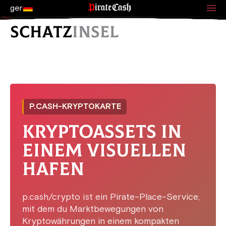
ger
SCHATZ
INSEL
P.CASH-KRYPTOKARTE
KRYPTOASSETS IN
EINEM VISUELLEN
HAFEN
p.cash/crypto ist ein Pirate-Place-Service,
mit dem du Marktbewegungen von
Kryptowährungen in einem kompakten